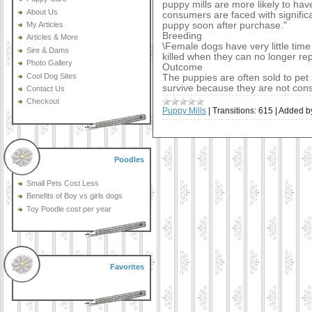
puppy mills are more likely to ha
About Us
consumers are faced with significan
My Articles
puppy soon after purchase."
Breeding
Articles & More
\Female dogs have very little time
Sire & Dams
killed when they can no longer re
Photo Gallery
Outcome
Cool Dog Sites
The puppies are often sold to pet 
survive because they are not consi
Contact Us
Checkout
Puppy Mills
|
Transitions:
615
|
Added b
Poodles
Small Pets Cost Less
Benefits of Boy vs girls dogs
Toy Poodle cost per year
Favorites