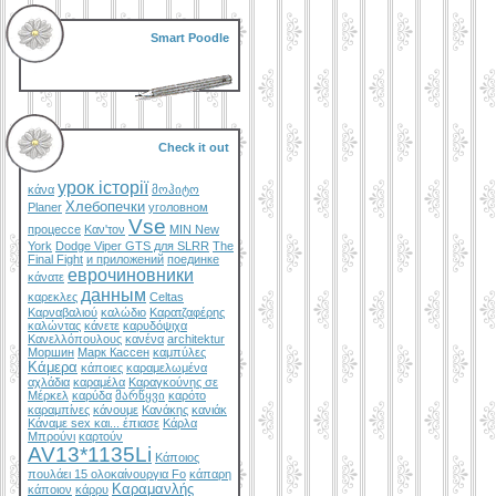
Smart Poodle
Check it out
урок історії
κάνα
მოჰიტო
Хлебопечки
Planer
уголовном
Vse
процессе
Καν'τον
MIN New
York
Dodge Viper GTS для SLRR
The
Final Fight
и приложений
поединке
еврочиновники
κάνατε
данным
καρεκλες
Celtas
Καρναβαλιού
καλώδιο
Καρατζαφέρης
καλώντας
κάνετε
καρυδόψιχα
Κανελλόπουλους
κανένα
architektur
Моршин
Марк Кассен
καμπύλες
Κάμερα
κάποιες
καραμελωμένα
αχλάδια
καραμέλα
Καραγκούνης σε
Μέρκελ
καρύδα
მარწყვი
καρότο
καραμπίνες
κάνουμε
Κανάκης
κανιάκ
Κάναμε sex και... έπιασε
Κάρλα
Μπρούνι
καρτούν
AV13*1135Li
Κάποιος
πουλάει 15 ολοκαίνουργια Fo
κάπαρη
Καραμανλής
κάποιον
κάρρυ