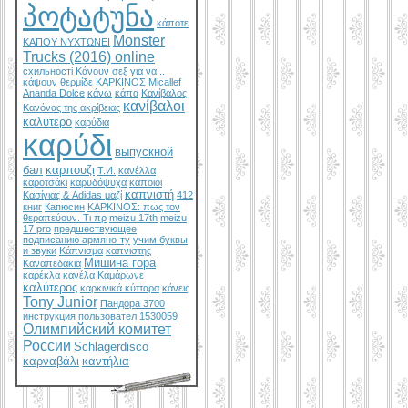
პოტატუნა
κάποτε
Monster
ΚΑΠΟΥ ΝΥΧΤΩΝΕΙ
Trucks (2016) online
схильності
Κάνουν σεξ για να...
κάψουν θερμίδε
ΚΑΡΚΙΝΟΣ
Micallef
Ananda Dolce
κάνω
κάπα
Κανίβαλος
κανίβαλοι
Κανόνας της ακρίβειας
καλύτερο
καρύδια
καρύδι
выпускной
бал
καρπουζι
Т.И.
κανέλλα
καροτσάκι
καρυδόψυχα
κάποιοι
καπνιστή
Κασίγιας & Adidas μαζί
412
книг
Капюсин
ΚΑΡΚΙΝΟΣ: πως τον
θεραπεύουν. Τι πρ
meizu 17th
meizu
17 pro
предшествующее
подписанию армяно-ту
учим буквы
и звуки
Κάπνισμα
καπνιστης
Мишина гора
Καναπεδάκια
καρέκλα
κανέλα
Καμάρωνε
καλύτερος
καρκινικά κύτταρα
κάνεις
Tony Junior
Пандора 3700
инструкция пользовател
1530059
Олимпийский комитет
России
Schlagerdisco
καρναβάλι
καντήλια