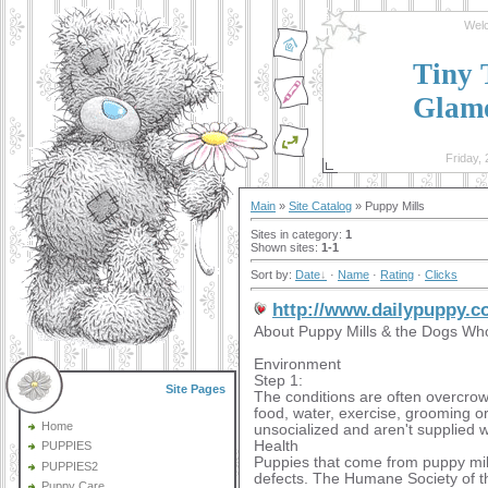
Wel
Tiny 
Glamo
Friday,
Main
»
Site Catalog
» Puppy Mills
Sites in category
:
1
Shown sites
:
1-1
Sort by
:
Date
·
Name
·
Rating
·
Clicks
http://www.dailypuppy.
About Puppy Mills & the Dogs Wh
Environment
Step 1:
Site Pages
The conditions are often overcrow
food, water, exercise, grooming or
Home
unsocialized and aren't supplied wi
Health
PUPPIES
Puppies that come from puppy mill
PUPPIES2
defects. The Humane Society of t
Puppy Care